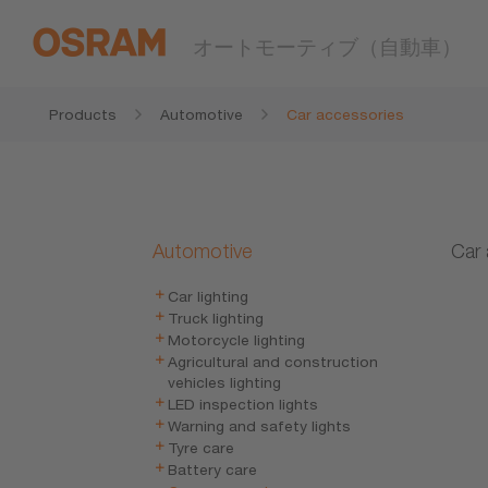
オートモーティブ（自動車）
Products
Automotive
Car accessories
Automotive
Car 
Car lighting
Truck lighting
Motorcycle lighting
Agricultural and construction
vehicles lighting
LED inspection lights
Warning and safety lights
Tyre care
Battery care